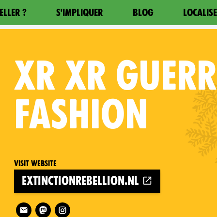
ELLER ?
S'IMPLIQUER
BLOG
LOCALIS
XR
XR GUERR
FASHION
Visit website
extinctionrebellion.nl
Follow XR XR Guerrilla Fashion on