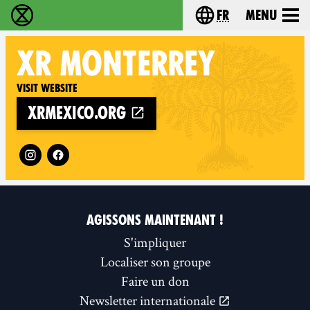
fr
Menu
Extinction Rebellion - Home
Choisissez votre l
XR
MONTERREY
Visit website
xrmexico.org
Follow XR Monterrey on
AGISSONS MAINTENANT !
S'impliquer
Localiser son groupe
Faire un don
Newsletter internationale