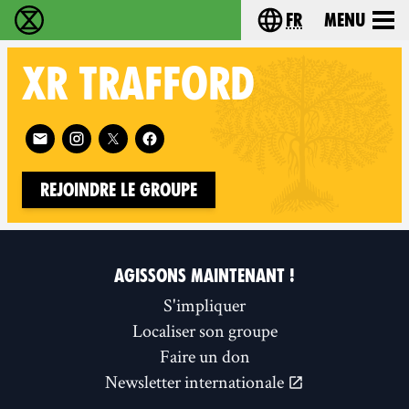
fr
Menu
Extinction Rebellion - Home
Choisissez votre l
XR
TRAFFORD
Follow XR Trafford on
Rejoindre le groupe
AGISSONS MAINTENANT !
S'impliquer
Localiser son groupe
Faire un don
Newsletter internationale