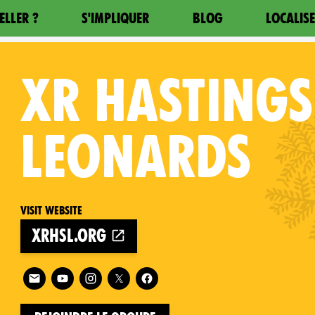
ELLER ?
S'IMPLIQUER
BLOG
LOCALIS
XR
HASTINGS
LEONARDS
Visit website
xrhsl.org
on
Follow XR Hastings and St Leonards on