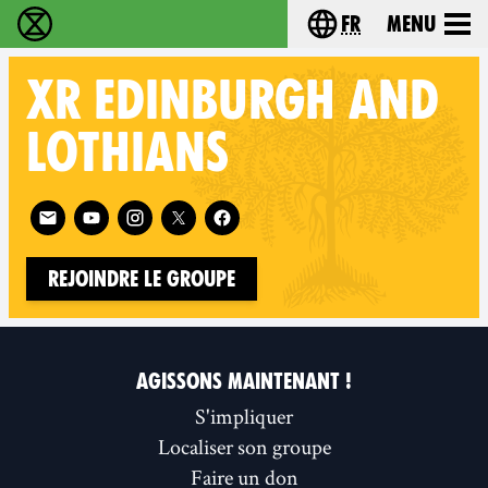
fr
Menu
Extinction Rebellion - Home
Choisissez votre l
XR
EDINBURGH AND
LOTHIANS
Follow XR Edinburgh and Lothians on
Rejoindre le groupe
AGISSONS MAINTENANT !
S'impliquer
Localiser son groupe
Faire un don