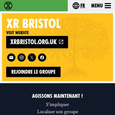
fr
Menu
Extinction Rebellion - Home
Choisissez votre l
XR
BRISTOL
Visit website
xrbristol.org.uk
Follow XR Bristol on
Rejoindre le groupe
AGISSONS MAINTENANT !
S'impliquer
Localiser son groupe