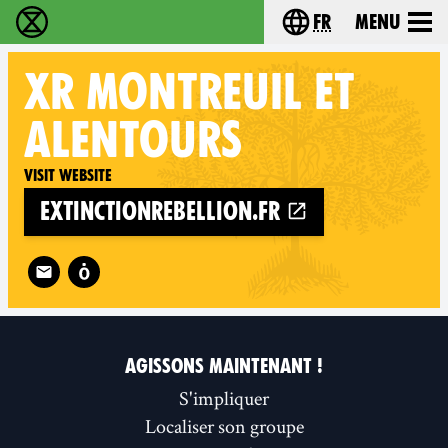
fr
Menu
Extinction Rebellion - Home
Choisissez votre l
XR
MONTREUIL ET
ALENTOURS
Visit website
extinctionrebellion.fr
Follow XR Montreuil et alentours on
AGISSONS MAINTENANT !
S'impliquer
Localiser son groupe