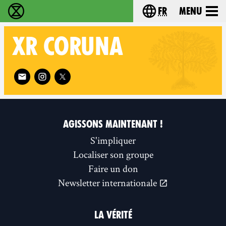
fr
Menu
Extinction Rebellion - Home
Choisissez votre l
XR
CORUNA
Follow XR Coruna on
AGISSONS MAINTENANT !
S'impliquer
Localiser son groupe
Faire un don
Newsletter internationale
LA VÉRITÉ