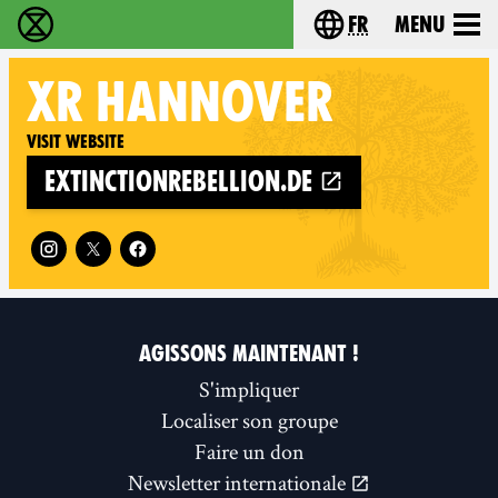
fr
Menu
Extinction Rebellion - Home
Choisissez votre l
XR
HANNOVER
Visit website
extinctionrebellion.de
Follow XR Hannover on
AGISSONS MAINTENANT !
S'impliquer
Localiser son groupe
Faire un don
Newsletter internationale