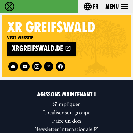
fr
Menu
Extinction Rebellion - Home
Choisissez votre l
XR
GREIFSWALD
Visit website
xrgreifswald.de
Follow XR Greifswald on
AGISSONS MAINTENANT !
S'impliquer
Localiser son groupe
Faire un don
Newsletter internationale