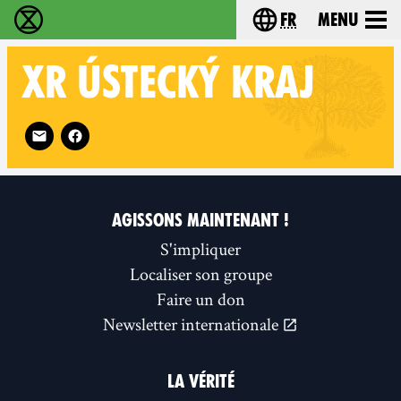
fr
Menu
Extinction Rebellion - Home
Choisissez votre l
XR
ÚSTECKÝ KRAJ
Follow XR Ústecký kraj on
AGISSONS MAINTENANT !
S'impliquer
Localiser son groupe
Faire un don
Newsletter internationale
LA VÉRITÉ