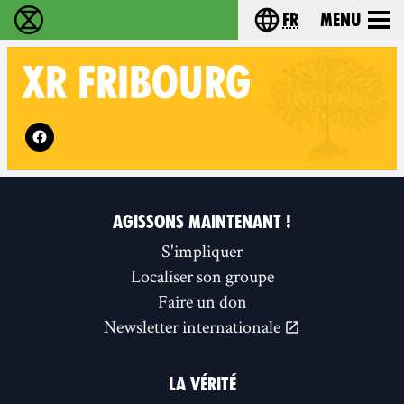
fr
Menu
Extinction Rebellion - Home
Choisissez votre l
XR
FRIBOURG
Follow XR Fribourg on
AGISSONS MAINTENANT !
S'impliquer
Localiser son groupe
Faire un don
Newsletter internationale
LA VÉRITÉ