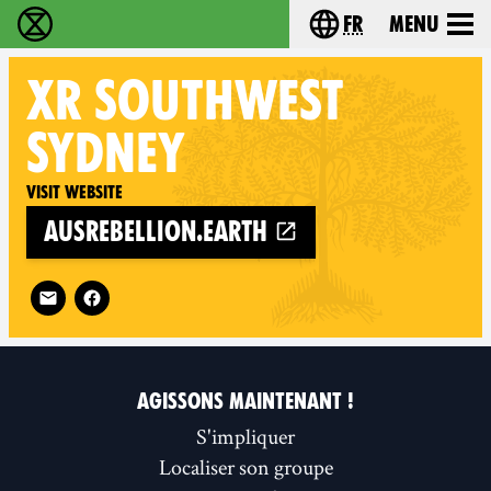
fr
Menu
Extinction Rebellion - Home
Choisissez votre l
XR
SOUTHWEST
SYDNEY
Visit website
ausrebellion.earth
Follow XR Southwest Sydney on
AGISSONS MAINTENANT !
S'impliquer
Localiser son groupe