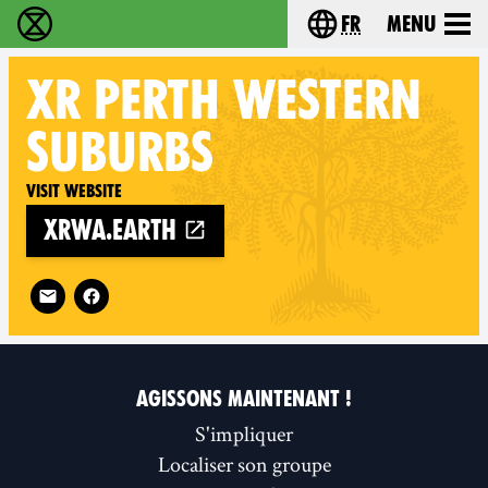
fr
Menu
Extinction Rebellion - Home
Choisissez votre l
XR
PERTH WESTERN
SUBURBS
Visit website
xrwa.earth
Follow XR Perth Western Suburbs on
AGISSONS MAINTENANT !
S'impliquer
Localiser son groupe