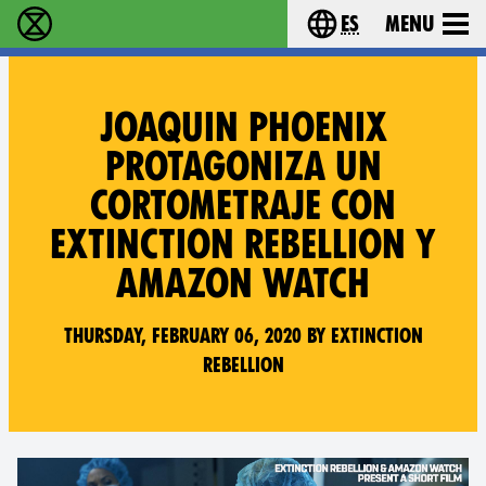
es
Menu
extinction rebellion - Home
Choose your lang
JOAQUIN PHOENIX
PROTAGONIZA UN
CORTOMETRAJE CON
EXTINCTION REBELLION Y
AMAZON WATCH
Thursday, February 06, 2020 by Extinction
Rebellion