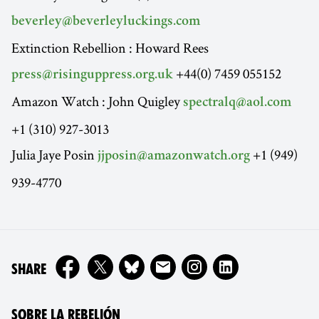
beverley@beverleyluckings.com
Extinction Rebellion : Howard Rees
+44(0) 7459 055152
press@risinguppress.org.uk
Amazon Watch : John Quigley
spectralq@aol.com
+1 (310) 927-3013
Julia Jaye Posin
+1 (949)
jjposin@amazonwatch.org
939-4770
ON
SHARE
SOBRE LA REBELIÓN