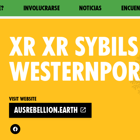
E?
INVOLUCRARSE
NOTICIAS
ENCUEN
XR
XR SYBILS
WESTERNPOR
Visit website
ausrebellion.earth
Follow XR XR Sybils Westernport on