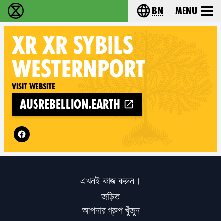
bn
Menu
বিলুপ্তি বিদ্রোহ - Home
Choose your langu
XR
XR SYBILS
WESTERNPORT
Visit website
ausrebellion.earth
Follow XR XR Sybils Westernport on
এখনই কাজ করুন।
জড়িত
আপনার গ্রুপ খুঁজুন