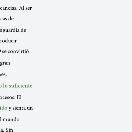
cancias. Al ser
icas de
anguardia de
troducir
 se convirtió
 gran
nes.
 lo suficiente
ocesos. El
y sienta un
nido
del mundo
a. Sin