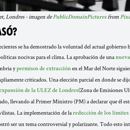
t, Londres - imagen de
from
PublicDomainPictures
Pix
ASÓ?
ecientes se ha demostrado la voluntad del actual gobierno b
líticas nocivas para el clima. La aprobación de una
nueva
mbria y
en el Mar del Norte siguie
permisos de extracción
mpliamente criticados. Una elección parcial en donde se dij
(Zona de Emisiones Ult
expansión de la ULEZ de Londres
tado, llevando al Primer Ministro (PM) a declarar que él est
ilistas. La implementación de la
reducción de los limites
tró ser un tema controversial y polarizante. Todo esto inte