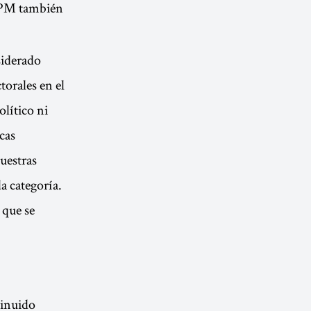
l PM también
siderado
torales en el
lítico ni
cas
uestras
a categoría.
 que se
minuido