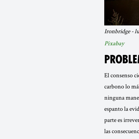
Ironbridge - l
Pixabay
PROBLE
El consenso ci
carbono lo más
ninguna manera
espanto la evi
parte es irrev
las consecuenc