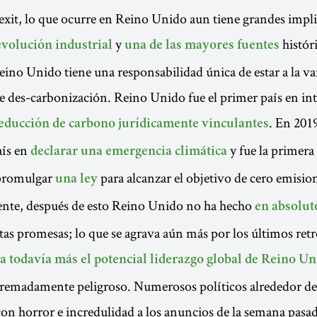
exit, lo que ocurre en Reino Unido aun tiene grandes impli
y
histór
evolución industrial
una de las mayores fuentes
eino Unido tiene una responsabilidad única de estar a la v
de des-carbonización. Reino Unido fue el primer país en in
. En 2019
reducción de carbono jurídicamente vinculantes
aís en
y fue la primera
declarar una emergencia climática
promulgar
para alcanzar el objetivo de cero emisio
una ley
te, después de esto Reino Unido no ha hecho
en absoluto
tas promesas; lo que se agrava aún más por los últimos retr
a todavía más el potencial liderazgo global de Reino U
tremadamente peligroso. Numerosos políticos alrededor 
on horror e incredulidad a los anuncios de la semana pasad