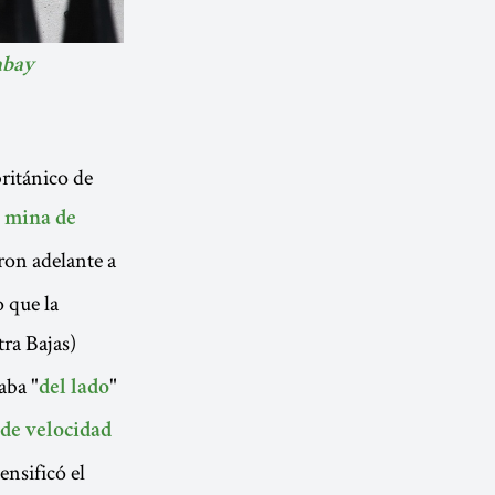
abay
ritánico de
 mina de
ron adelante a
o que la
ra Bajas)
aba "
"
del lado
 de velocidad
nsificó el