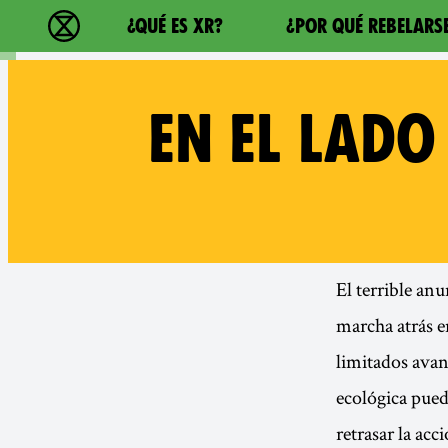
Main navigation
¿QUÉ ES XR?
¿POR QUÉ REBELARS
extinction rebellion - Home
EN EL LADO
El terrible an
marcha atrás e
limitados avan
ecológica pued
retrasar la ac