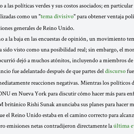
 a las políticas verdes y sus costos asociados; en particular 
ilizadas como un "
" para obtener ventaja polí
tema divisivo
ciones generales de Reino Unido.
o a la baja en las encuestas de opinión, un movimiento tem
a sido visto como una posibilidad real; sin embargo, el mo
ocurrió dejó a muchos atónitos, incluyendo a miembros de
uncio fue adelantado después de que partes del
fue
discurso
diatamente reacciones negativas. Mientras los políticos 
ONU en Nueva York para discutir cómo hacer más para enfre
PM británico Rishi Sunak anunciaba sus planes para hacer 
ue el Reino Unido estaba en el camino correcto para alcanz
ero emisiones netas contradijeron directamente la
última 