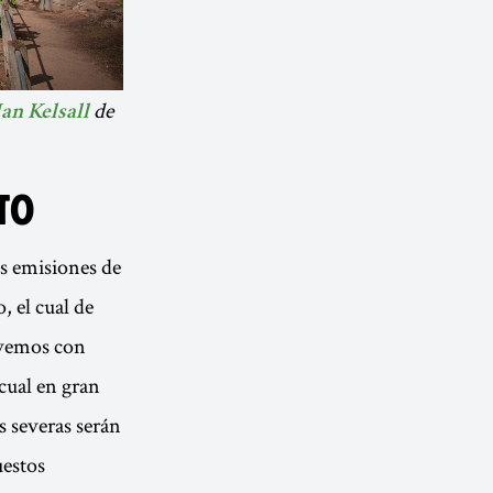
de
Ian Kelsall
TO
as emisiones de
, el cual de
 vemos con
cual en gran
s severas serán
uestos