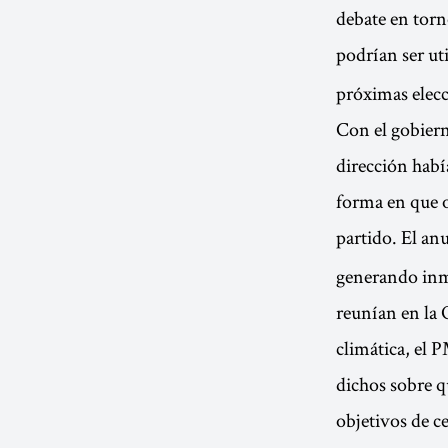
debate en torno
podrían ser ut
próximas elec
Con el gobiern
dirección habí
forma en que 
partido. El an
generando inme
reunían en la 
climática, el 
dichos sobre q
objetivos de c