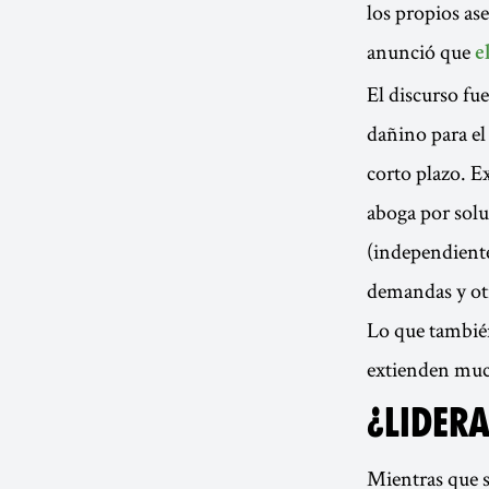
los propios as
anunció que
e
El discurso fu
dañino para el
corto plazo. E
aboga por solu
(independiente
demandas y otr
Lo que tambié
extienden muc
¿LIDER
Mientras que s