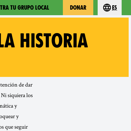
TRA TU GRUPO LOCAL
DONAR
es
Choose you
LA HISTORIA
ntención de dar
Ni siquiera los
mática y
loquear y
os que seguir