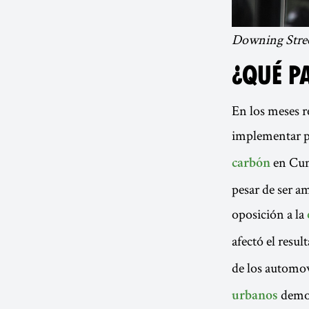
Downing Stree
¿QUÉ P
En los meses r
implementar po
en Cu
carbón
pesar de ser a
oposición a la
afectó el resul
de los automov
demos
urbanos