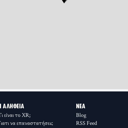
Η ΑΛΉΘΕΙΑ
ΝΈΑ
Τι είναι το XR;
Blog
Γιατι να επαναστατήσεις
RSS Feed