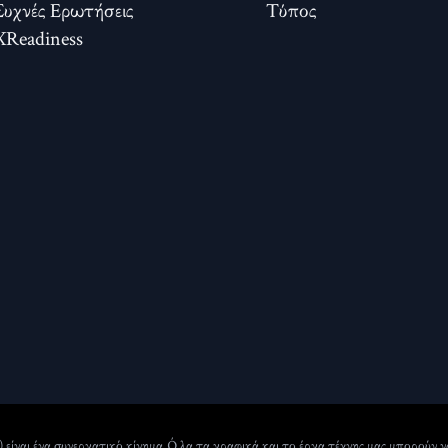
Συχνές Ερωτήσεις
Τύπος
XReadiness
) είναι ένα συνεργατικό κίνημα. Όλα τα γραφικά και το έργα τέχνης μας μπορούν