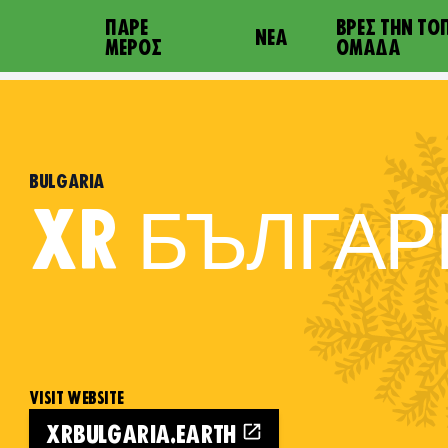
ΠΆΡΕ
ΒΡΕΣ ΤΗΝ ΤΟ
ΝΈΑ
ΜΈΡΟΣ
ΟΜΆΔΑ
BULGARIA
XR
БЪЛГАР
VISIT WEBSITE
XRBULGARIA.EARTH