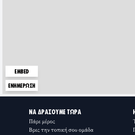
EMBED
ΕΝΗΜΈΡΩΣΗ
ΝΑ ΔΡΆΣΟΥΜΕ ΤΏΡΑ
Πάρε μέρος
Βρες την τοπική σου ομάδα