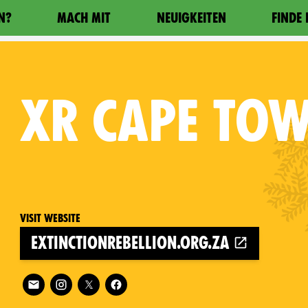
N?
MACH MIT
NEUIGKEITEN
FINDE
XR
CAPE TO
Visit website
extinctionrebellion.org.za
Follow XR Cape Town on