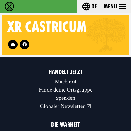
de
Menu
extinction rebellion - Home
Choose your langu
XR
CASTRICUM
Follow XR Castricum on
HANDELT JETZT
Mach mit
Finde deine Ortsgruppe
Spenden
Globaler Newsletter
DIE WARHEIT