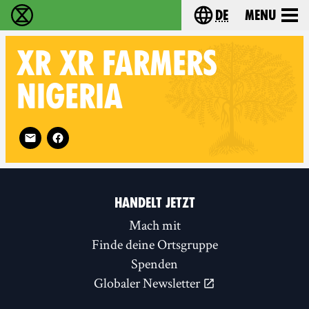
de
Menu
extinction rebellion - Home
Choose your langu
XR
XR FARMERS
NIGERIA
Follow XR XR Farmers Nigeria on
HANDELT JETZT
Mach mit
Finde deine Ortsgruppe
Spenden
Globaler Newsletter