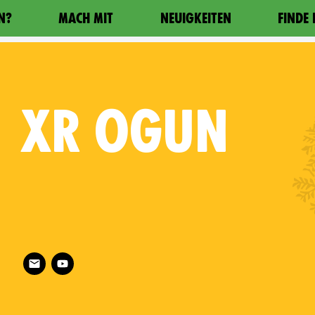
N?
MACH MIT
NEUIGKEITEN
FINDE
XR
OGUN
Follow XR Ogun on
ia on