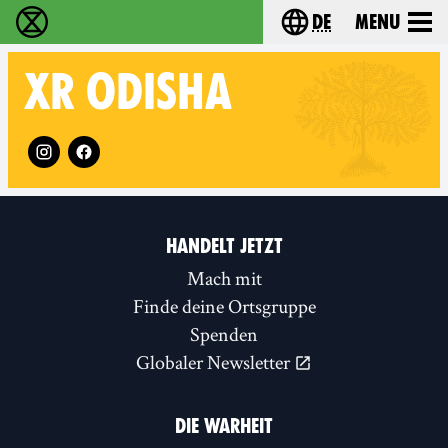
de
Menu
extinction rebellion - Home
Choose your langu
XR
ODISHA
Follow XR Odisha on
HANDELT JETZT
Mach mit
Finde deine Ortsgruppe
Spenden
Globaler Newsletter
DIE WARHEIT