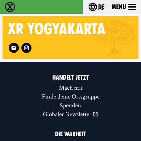
de
Menu
extinction rebellion - Home
Choose your langu
XR
YOGYAKARTA
Follow XR Yogyakarta on
HANDELT JETZT
Mach mit
Finde deine Ortsgruppe
Spenden
Globaler Newsletter
DIE WARHEIT