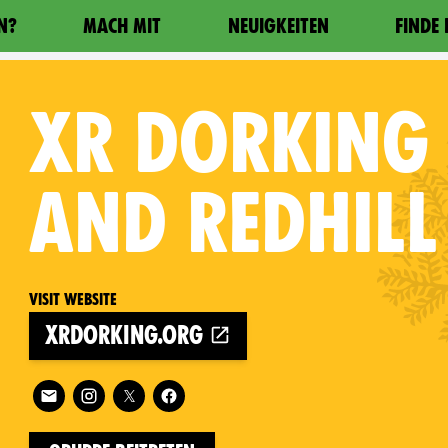
N?
MACH MIT
NEUIGKEITEN
FINDE
XR
DORKING 
AND REDHILL
Visit website
xrdorking.org
on
Follow XR Dorking Reigate and Redhill on