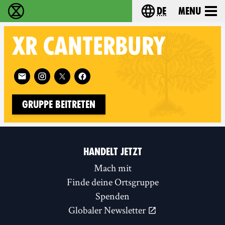
de
Menu
extinction rebellion - Home
Choose your langu
XR
CANTERBURY
Follow XR Canterbury on
Gruppe beitreten
HANDELT JETZT
Mach mit
Finde deine Ortsgruppe
Spenden
Globaler Newsletter