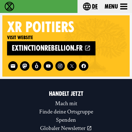
de
Menu
extinction rebellion - Home
Choose your langu
XR
POITIERS
Visit website
extinctionrebellion.fr
Follow XR Poitiers on
HANDELT JETZT
Mach mit
Finde deine Ortsgruppe
Spenden
Globaler Newsletter