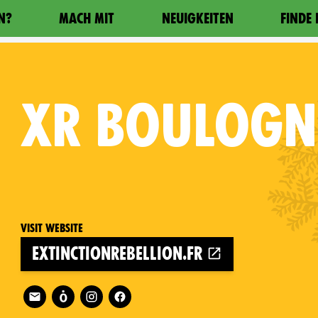
N?
MACH MIT
NEUIGKEITEN
FINDE
XR
BOULOGN
Visit website
extinctionrebellion.fr
Follow XR Boulogne-sur-Mer on