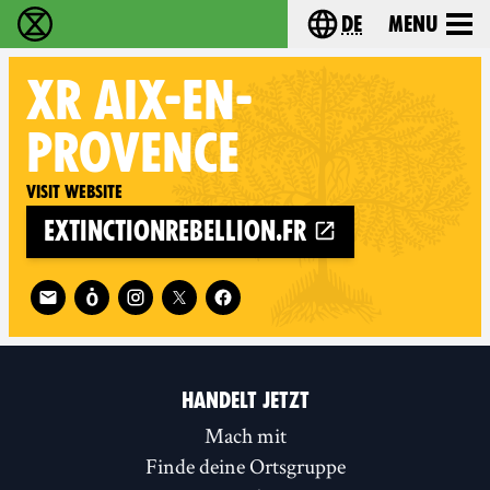
de
Menu
extinction rebellion - Home
Choose your langu
XR
AIX-EN-
PROVENCE
Visit website
extinctionrebellion.fr
Follow XR Aix-en-Provence on
HANDELT JETZT
Mach mit
Finde deine Ortsgruppe