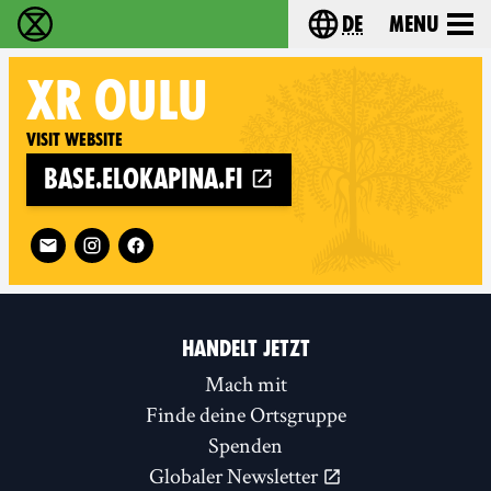
de
Menu
extinction rebellion - Home
Choose your langu
XR
OULU
Visit website
base.elokapina.fi
Follow XR Oulu on
HANDELT JETZT
Mach mit
Finde deine Ortsgruppe
Spenden
Globaler Newsletter