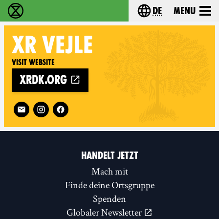
de
Menu
extinction rebellion - Home
Choose your langu
XR
VEJLE
Visit website
xrdk.org
Follow XR Vejle on
HANDELT JETZT
Mach mit
Finde deine Ortsgruppe
Spenden
Globaler Newsletter