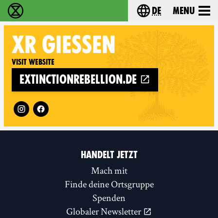
de
Menu
extinction rebellion - Home
Choose your langu
XR
GIESSEN
Visit website
extinctionrebellion.de
Follow XR Gießen on
HANDELT JETZT
Mach mit
Finde deine Ortsgruppe
Spenden
Globaler Newsletter