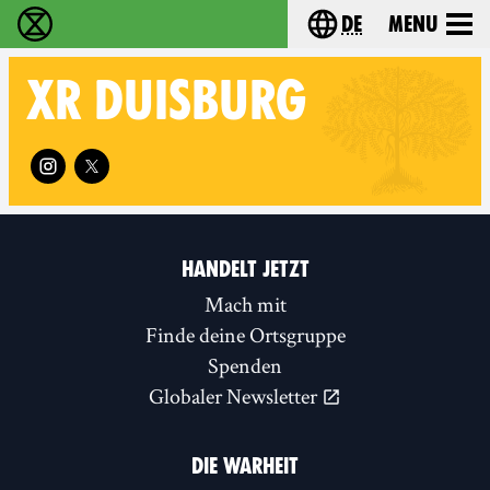
de
Menu
extinction rebellion - Home
Choose your langu
XR
DUISBURG
Follow XR Duisburg on
HANDELT JETZT
Mach mit
Finde deine Ortsgruppe
Spenden
Globaler Newsletter
DIE WARHEIT