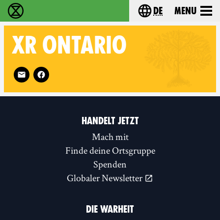
de
Menu
extinction rebellion - Home
Choose your langu
XR
ONTARIO
Follow XR Ontario on
HANDELT JETZT
Mach mit
Finde deine Ortsgruppe
Spenden
Globaler Newsletter
DIE WARHEIT