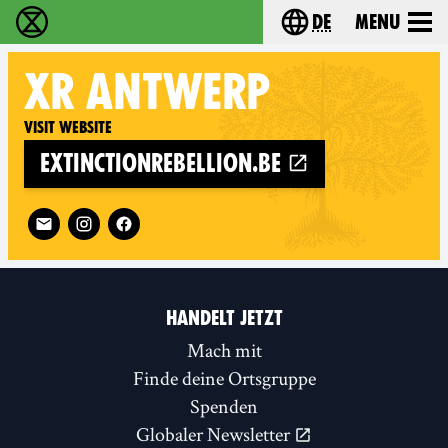
de
Menu
extinction rebellion - Home
Choose your langu
XR
ANTWERP
Visit website
extinctionrebellion.be
Follow XR Antwerp on
HANDELT JETZT
Mach mit
Finde deine Ortsgruppe
Spenden
Globaler Newsletter