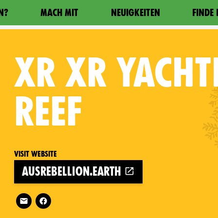
N?
MACH MIT
NEUIGKEITEN
FINDE
XR
XR YACHTI
REEF
Visit website
ausrebellion.earth
Follow XR XR Yachties for the Reef on