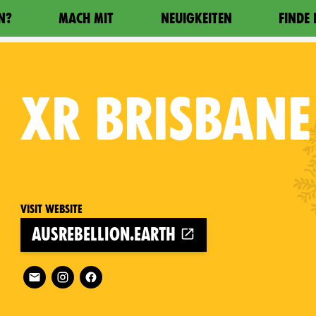
N?
MACH MIT
NEUIGKEITEN
FINDE
XR
BRISBANE
Visit website
ausrebellion.earth
Follow XR Brisbane West on