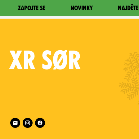
ZAPOJTE SE
NOVINKY
NAJDĚTE
XR
SØR
Follow XR Sør on