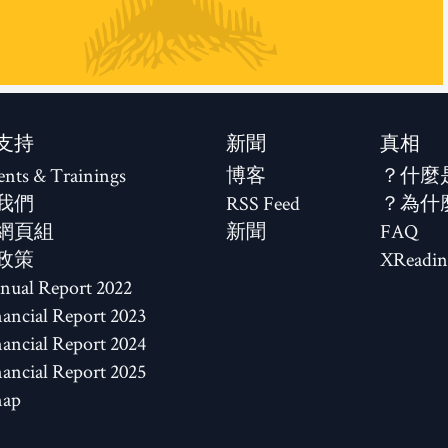
支持
新聞
真相
ents & Trainings
博客
什麼
我們
RSS Feed
為什
網頁組
新聞
FAQ
政策
XReadin
2022 Annual Report
2023 Financial Report
2024 Financial Report
2025 Financial Report
map