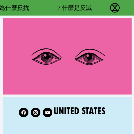
Main navigation
為什麼反抗？
什麼是反滅？
反抗滅絕 - Home
llow XR United States on
RELATED COUNTRY GROUP:
UNITED STATES