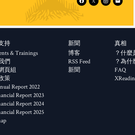
支持
新聞
真相
ents & Trainings
博客
什麼
我們
RSS Feed
為什
網頁組
新聞
FAQ
政策
XReadin
2022 Annual Report
2023 Financial Report
2024 Financial Report
2025 Financial Report
map