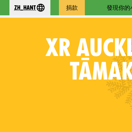
zh_Hant
捐款
發現你的
se your language
XR
AUCKL
TĀMAK