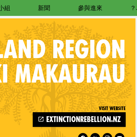
小組
新聞
參與進來
AND REGION
I MAKAURAU
Visit website
extinctionrebellion.nz
Follow XR Auckland Region Tāmaki Makaurau on