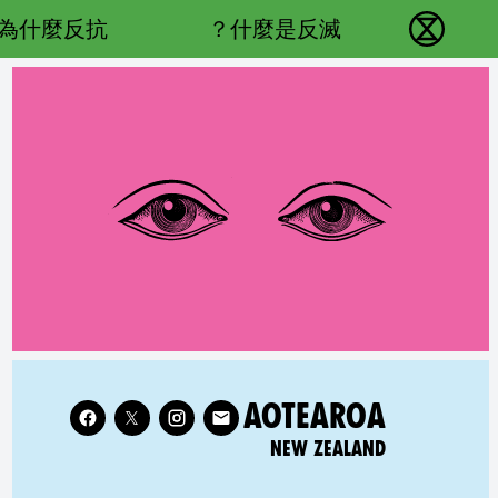
Main navigation
為什麼反抗？
什麼是反滅？
反抗滅絕 - Home
Follow XR New Zealand on
RELATED COUNTRY GROUP:
AOTEAROA
NEW ZEALAND