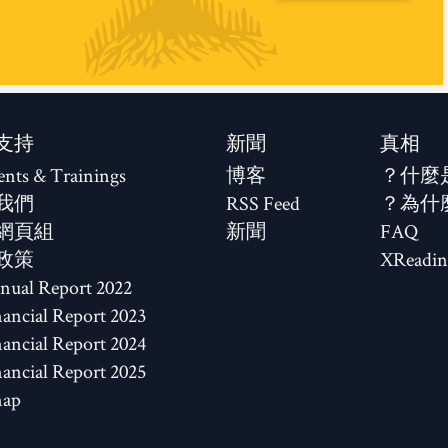
支持
新聞
真相
ents & Trainings
博客
什麼
我們
RSS Feed
為什
網頁組
新聞
FAQ
政策
XReadin
2022 Annual Report
2023 Financial Report
2024 Financial Report
2025 Financial Report
map