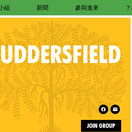
小組
新聞
參與進來
UDDERSFIELD
Follow XR Huddersfield on
Join Group