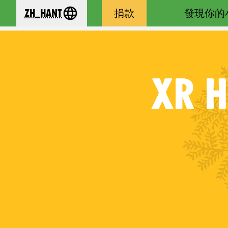
zh_Hant
捐款
發現你的
se your language
XR
H