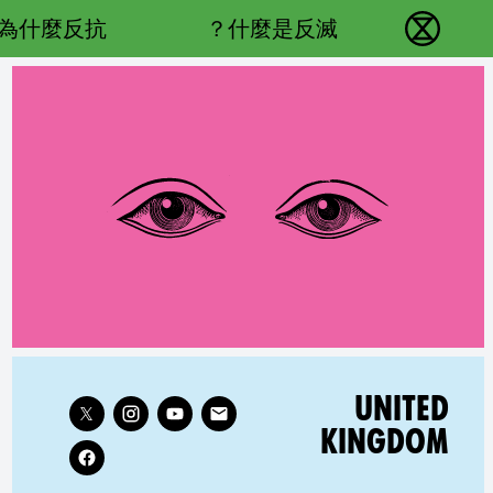
Main navigation
為什麼反抗？
什麼是反滅？
反抗滅絕 - Home
Follow XR United Kingdom on
RELATED COUNTRY GROUP:
UNITED
KINGDOM