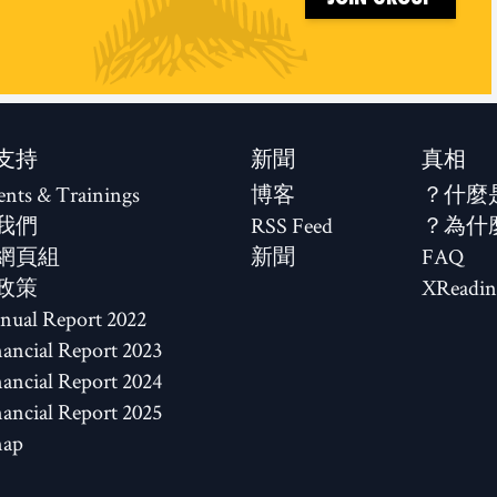
支持
新聞
真相
ents & Trainings
博客
什麼
我們
RSS Feed
為什
網頁組
新聞
FAQ
政策
XReadin
2022 Annual Report
2023 Financial Report
2024 Financial Report
2025 Financial Report
map