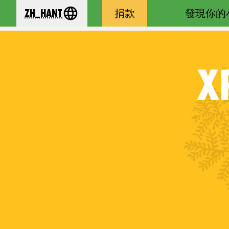
zh_Hant
捐款
發現你的
se your language
X