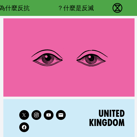
Main navigation
為什麼反抗？
什麼是反滅？
反抗滅絕 - Home
Follow XR United Kingdom on
RELATED COUNTRY GROUP:
UNITED
KINGDOM