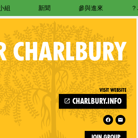
小組
新聞
參與進來
R
CHARLBURY
Visit website
charlbury.info
Follow XR Charlbury on
Join Group