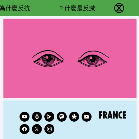
Main navigation
為什麼反抗？
什麼是反滅？
反抗滅絕 - Home
RELATED COUNTRY GROUP:
Follow XR France on
FRANCE