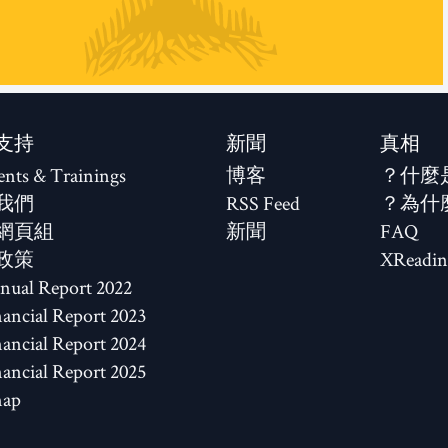
支持
新聞
真相
ents & Trainings
博客
什麼
我們
RSS Feed
為什
網頁組
新聞
FAQ
政策
XReadin
2022 Annual Report
2023 Financial Report
2024 Financial Report
2025 Financial Report
map