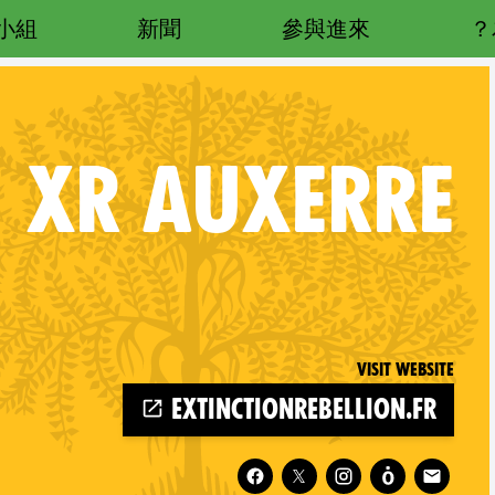
小組
新聞
參與進來
XR
AUXERRE
Visit website
extinctionrebellion.fr
Follow XR Auxerre on