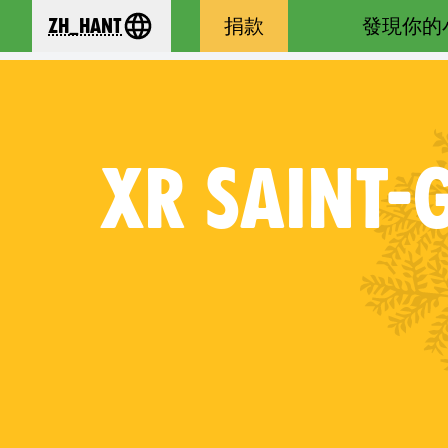
zh_Hant
捐款
發現你的
se your language
XR
SAINT-G