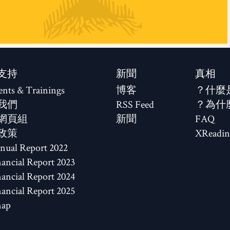
支持
新聞
真相
ents & Trainings
博客
什麼
我們
RSS Feed
為什
網頁組
新聞
FAQ
政策
XReadin
2022 Annual Report
2023 Financial Report
2024 Financial Report
2025 Financial Report
map