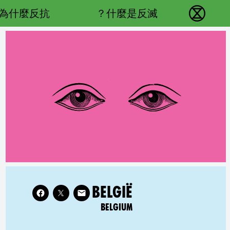
Main navigation
為什麼反抗？
什麼是反滅？
反抗滅絕 - Home
Follow XR Belgium on
ATED COUNTRY GROUP:
BELGIË
BELGIUM