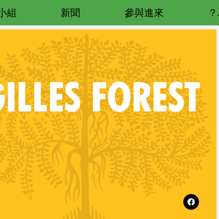
小組
新聞
參與進來
ILLES FOREST
REL
Follow XR Saint-Gilles Forest on