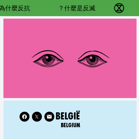
Main navigation
為什麼反抗？
什麼是反滅？
反抗滅絕 - Home
Follow XR Belgium on
ATED COUNTRY GROUP:
BELGIË
BELGIUM