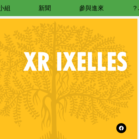
小組
新聞
參與進來
XR
IXELLES
REL
Follow XR Ixelles on