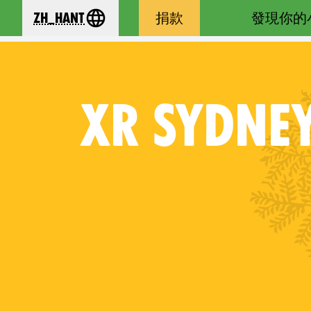
zh_Hant
捐款
發現你的
se your language
XR
SYDNEY