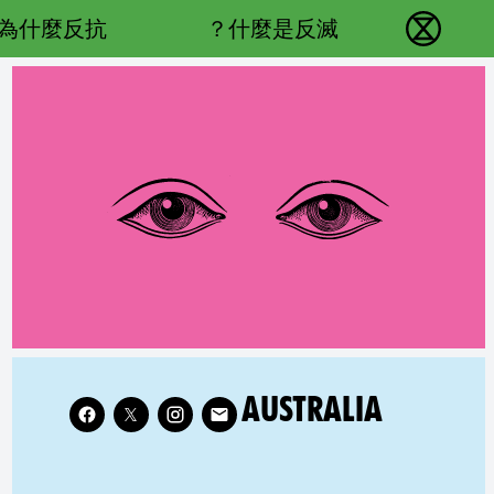
Main navigation
為什麼反抗？
什麼是反滅？
反抗滅絕 - Home
RELATED COUNTRY GROUP:
Follow XR Australia on
AUSTRALIA