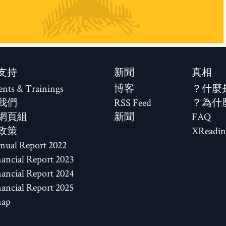
支持
新聞
真相
ents & Trainings
博客
什麼
我們
RSS Feed
為什
網頁組
新聞
FAQ
政策
XReadin
2022 Annual Report
2023 Financial Report
2024 Financial Report
2025 Financial Report
map