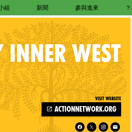
小組
新聞
參與進來
 INNER WEST
Visit website
actionnetwork.org
Follow XR Sydney Inner West on