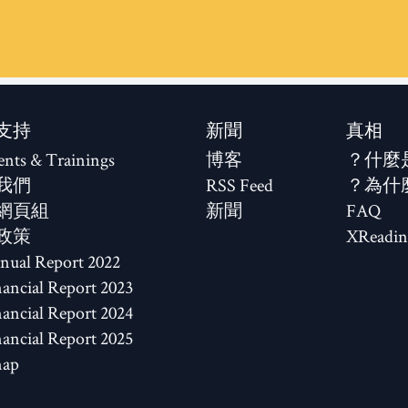
支持
新聞
真相
ents & Trainings
博客
什麼
我們
RSS Feed
為什
網頁組
新聞
FAQ
政策
XReadin
2022 Annual Report
2023 Financial Report
2024 Financial Report
2025 Financial Report
map