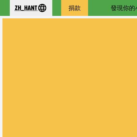
zh_Hant
捐款
發現你的
se your language