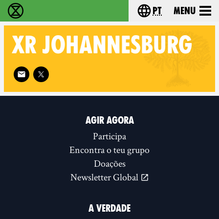
pt
Menu
Extinction Rebellion - Home
Choose your langu
XR
JOHANNESBURG
Follow XR Johannesburg on
AGIR AGORA
Participa
Encontra o teu grupo
Doações
Newsletter Global
A VERDADE