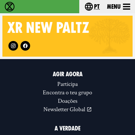
pt
Menu
Extinction Rebellion - Home
Choose your langu
XR
NEW PALTZ
Follow XR New Paltz on
AGIR AGORA
Participa
Encontra o teu grupo
Doações
Newsletter Global
A VERDADE